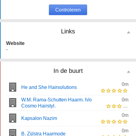
Controleren
Links
Website
-
In de buurt
0m
He and She Hairsolutions
W.M. Rama-Schutten Haarm. h/o
0m
Cosmo Hairstyl.
0m
Kapsalon Nazim
0m
B. Zijlstra Haarmode