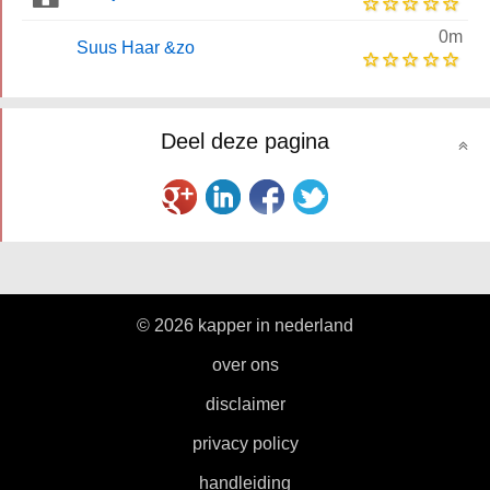
0m
Suus Haar &zo
Deel deze pagina
© 2026 kapper in nederland
|
over ons
|
disclaimer
|
privacy policy
|
handleiding