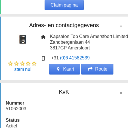
Claim pagina
Adres- en contactgegevens
Kapsalon Top Care Amersfoort Limite
Zandbergenlaan 44
3817GP
Amersfoort
+31
(0)6 41582539
Kaart
Route
stem nu!
KvK
Nummer
51062003
Status
Actief