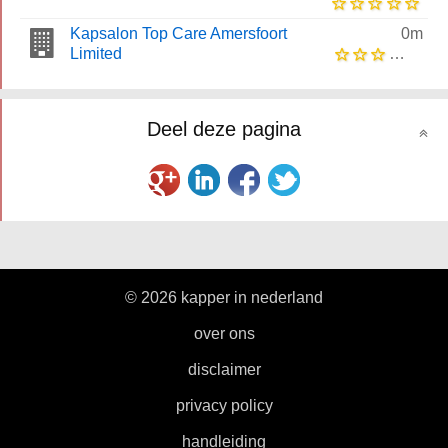
Kapsalon Top Care Amersfoort
0m
Limited
Deel deze pagina
© 2026 kapper in nederland
|
over ons
|
disclaimer
|
privacy policy
|
handleiding