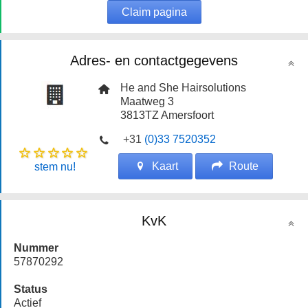
Claim pagina
Adres- en contactgegevens
He and She Hairsolutions
Maatweg 3
3813TZ
Amersfoort
+31
(0)33 7520352
Kaart
Route
stem nu!
KvK
Nummer
57870292
Status
Actief