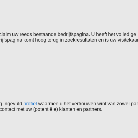
f claim uw reeds bestaande bedrijfspagina. U heeft het volledig
spagina komt hoog terug in zoekresultaten en is uw visitekaartj
ig ingevuld
profiel
waarmee u het vertrouwen wint van zowel parti
contact met uw (potentiële) klanten en partners.