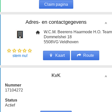
Claim pagina
Adres- en contactgegevens
W.C.M. Beerens Haarmode H.O. Team
Dommelshei 18
5508VG
Veldhoven
Kaart
Route
stem nu!
KvK
Nummer
17104272
Status
Actief