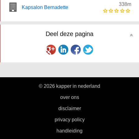
338m
Kapsalon Bernadette
Deel deze pagina
© 2026 kapper in nederland
|
over ons
|
disclaimer
|
privacy policy
|
handleiding
|