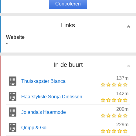
Controleren
Links
Website
-
In de buurt
137m
Thuiskapster Bianca
142m
Haarstyliste Sonja Dielissen
200m
Jolanda's Haarmode
229m
Qnipp & Go