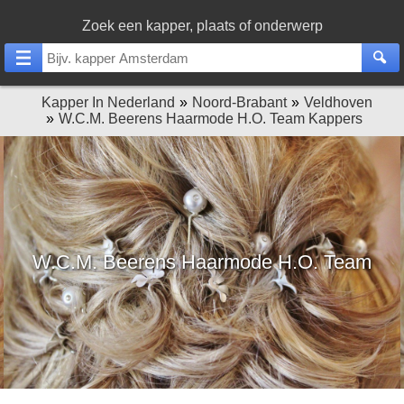
Zoek een kapper, plaats of onderwerp
Kapper In Nederland
Noord-Brabant
Veldhoven
W.C.M. Beerens Haarmode H.O. Team Kappers
W.C.M. Beerens Haarmode H.O. Team
Kappers