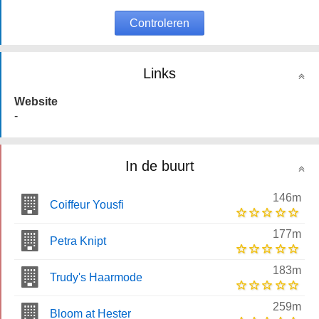
Controleren
Links
Website
-
In de buurt
146m
Coiffeur Yousfi
177m
Petra Knipt
183m
Trudy's Haarmode
259m
Bloom at Hester