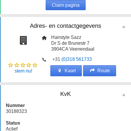
Claim pagina
Adres- en contactgegevens
Hairstyle Sazz
Dr S de Brunestr 7
3904CA
Veenendaal
+31
(0)318 561733
Kaart
Route
stem nu!
KvK
Nummer
30188323
Status
Actief