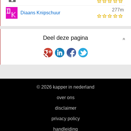
277m
Diaans Knipschuur
Deel deze pagina
© 2026 kapper in nederland
|
over ons
|
disclaimer
|
privacy policy
|
handleiding