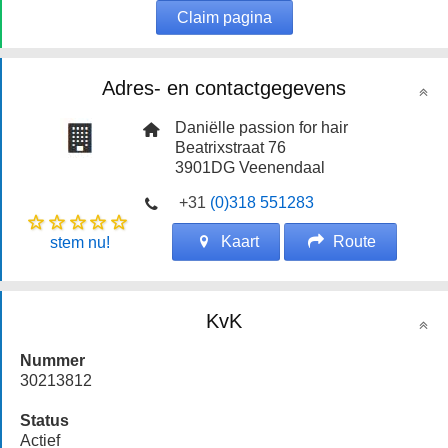
Claim pagina
Adres- en contactgegevens
Daniëlle passion for hair
Beatrixstraat 76
3901DG
Veenendaal
+31
(0)318 551283
Kaart
Route
stem nu!
KvK
Nummer
30213812
Status
Actief