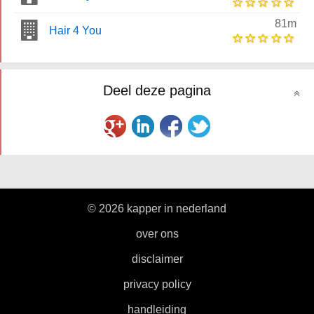
81m
Hair 4 You
Deel deze pagina
© 2026 kapper in nederland
|
over ons
|
disclaimer
|
privacy policy
|
handleiding