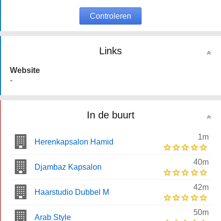
Controleren
Links
Website
-
In de buurt
1m
Herenkapsalon Hamid
40m
Djambaz Kapsalon
42m
Haarstudio Dubbel M
50m
Arab Style