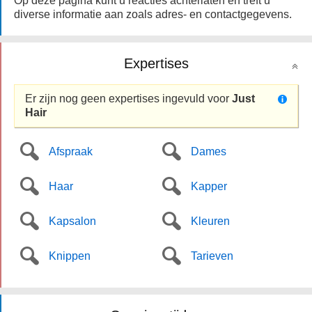
Op deze pagina kunt u reacties achterlaten en treft u
diverse informatie aan zoals adres- en contactgegevens.
Expertises
Er zijn nog geen expertises ingevuld voor
Just
Hair
Afspraak
Dames
Haar
Kapper
Kapsalon
Kleuren
Knippen
Tarieven