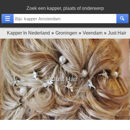
Zoek een kapper, plaats of onderwerp
Kapper In Nederland
Groningen
Veendam
Just Hair
Just Hair