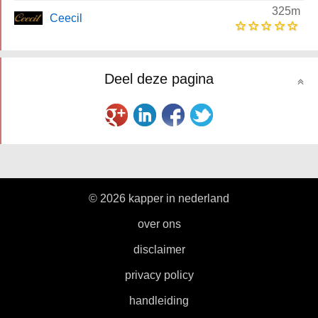
325m
Ceecil
Deel deze pagina
© 2026 kapper in nederland
|
over ons
|
disclaimer
|
privacy policy
|
handleiding
|