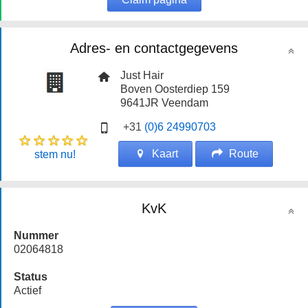
Adres- en contactgegevens
Just Hair
Boven Oosterdiep 159
9641JR
Veendam
+31
(0)6 24990703
Kaart
Route
stem nu!
KvK
Nummer
02064818
Status
Actief