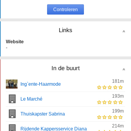
Controleren
Links
Website
-
In de buurt
181m
Ing`ente-Haarmode
193m
Le Marché
199m
Thuiskapster Sabrina
214m
Rijdende Kappersservice Diana