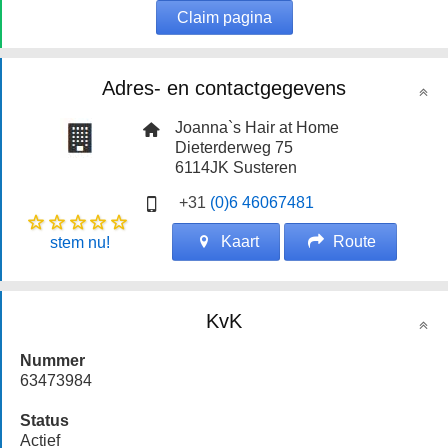
Claim pagina
Adres- en contactgegevens
Joanna`s Hair at Home
Dieterderweg 75
6114JK
Susteren
+31
(0)6 46067481
Kaart
Route
stem nu!
KvK
Nummer
63473984
Status
Actief