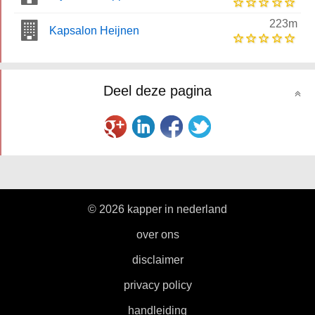
223m
Kapsalon Heijnen
Deel deze pagina
© 2026 kapper in nederland
|
over ons
|
disclaimer
|
privacy policy
|
handleiding