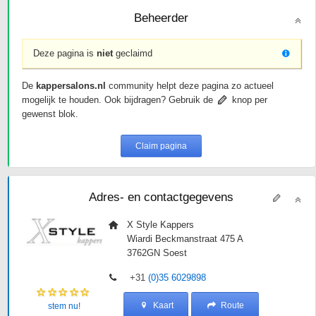
Beheerder
Deze pagina is
niet
geclaimd
De
kappersalons.nl
community helpt deze pagina zo actueel
mogelijk te houden. Ook bijdragen? Gebruik de
knop per
gewenst blok.
Claim pagina
Adres- en contactgegevens
X Style Kappers
Wiardi Beckmanstraat 475 A
3762GN
Soest
+31
(0)35 6029898
Kaart
Route
stem nu!