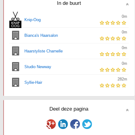
In de buurt
0m
Knip-Oog
0m
Bianca's Haarsalon
0m
Haarstyliste Charnelle
0m
Studio Newway
282m
Syllie-Hair
Deel deze pagina