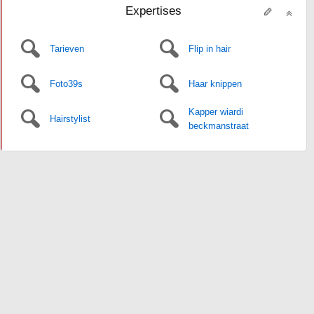
Expertises
Tarieven
Flip in hair
Foto39s
Haar knippen
Kapper wiardi
Hairstylist
beckmanstraat