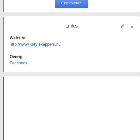
Controleren
Links
Website
http://www.xstylekappers.nl/
Overig
Facebook