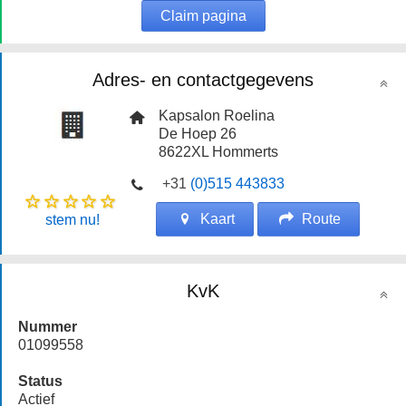
Claim pagina
Adres- en contactgegevens
Kapsalon Roelina
De Hoep 26
8622XL
Hommerts
+31
(0)515 443833
Kaart
Route
stem nu!
KvK
Nummer
01099558
Status
Actief