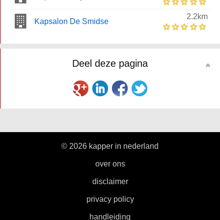
2.2km
Kapsalon De Smidse
Deel deze pagina
© 2026 kapper in nederland
|
over ons
|
disclaimer
|
privacy policy
|
handleiding