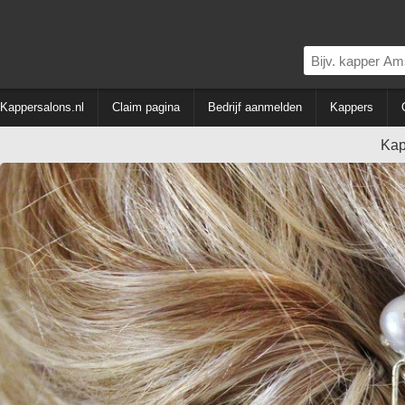
Kappersalons.nl
Claim pagina
Bedrijf aanmelden
Kappers
Kap