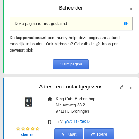
Beheerder
Deze pagina is
niet
geclaimd
De
kappersalons.nl
community helpt deze pagina zo actueel
mogelijk te houden. Ook bijdragen? Gebruik de
knop per
gewenst blok.
Claim pagina
Adres- en contactgegevens
King Cuts Barbershop
Nieuweweg 33 2
9711TC
Groningen
+31
(0)6 11458914
Kaart
Route
stem nu!