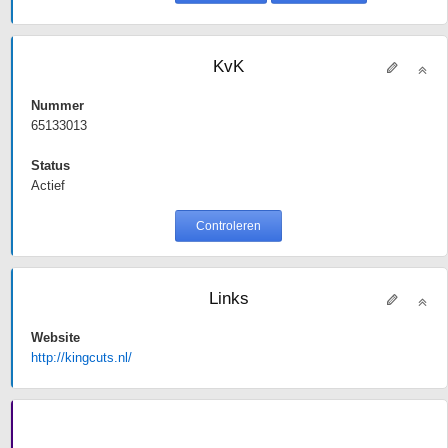
KvK
Nummer
65133013
Status
Actief
Controleren
Links
Website
http://kingcuts.nl/