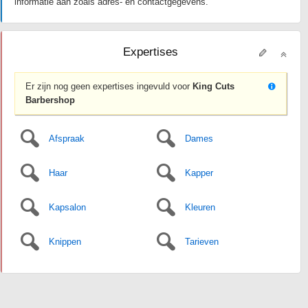
informatie aan zoals adres- en contactgegevens.
Expertises
Er zijn nog geen expertises ingevuld voor
King Cuts
Barbershop
Afspraak
Dames
Haar
Kapper
Kapsalon
Kleuren
Knippen
Tarieven