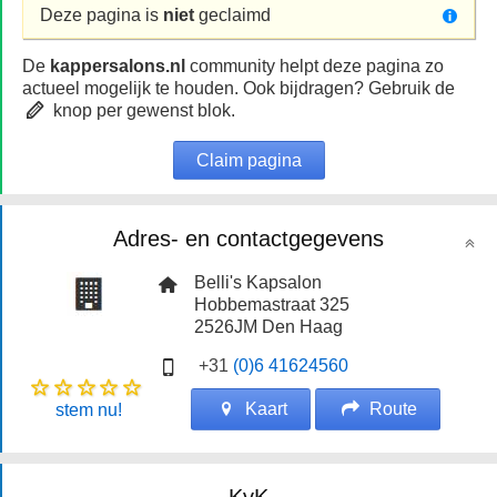
Deze pagina is
niet
geclaimd
De
kappersalons.nl
community helpt deze pagina zo
actueel mogelijk te houden. Ook bijdragen? Gebruik de
knop per gewenst blok.
Claim pagina
Adres- en contactgegevens
Belli's Kapsalon
Hobbemastraat 325
2526JM
Den Haag
+31
(0)6 41624560
Kaart
Route
stem nu!