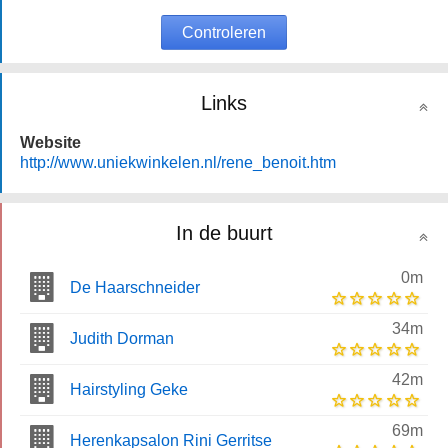
Controleren
Links
Website
http://www.uniekwinkelen.nl/rene_benoit.htm
In de buurt
0m
De Haarschneider
34m
Judith Dorman
42m
Hairstyling Geke
69m
Herenkapsalon Rini Gerritse