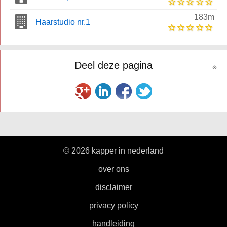
183m
Haarstudio nr.1
Deel deze pagina
© 2026 kapper in nederland
|
over ons
|
disclaimer
|
privacy policy
|
handleiding