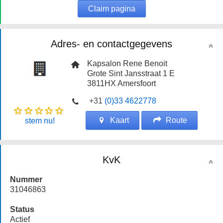
Claim pagina
Adres- en contactgegevens
Kapsalon Rene Benoit
Grote Sint Jansstraat 1 E
3811HX
Amersfoort
+31
(0)33 4622778
Kaart
Route
stem nu!
KvK
Nummer
31046863
Status
Actief