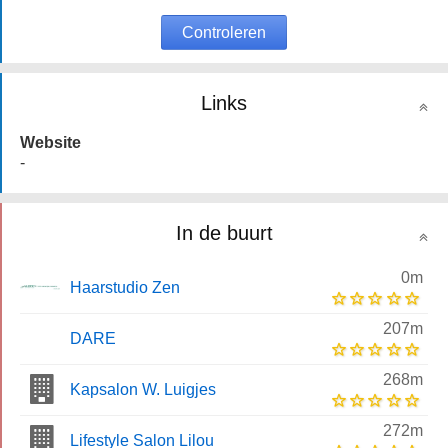
Controleren
Links
Website
-
In de buurt
0m
Haarstudio Zen
207m
DARE
268m
Kapsalon W. Luigjes
272m
Lifestyle Salon Lilou