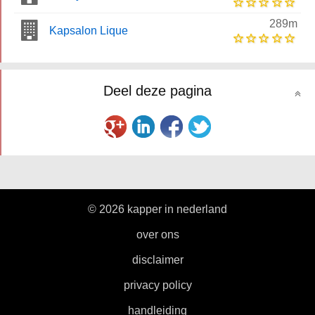
289m
Kapsalon Lique
Deel deze pagina
© 2026 kapper in nederland
|
over ons
|
disclaimer
|
privacy policy
|
handleiding