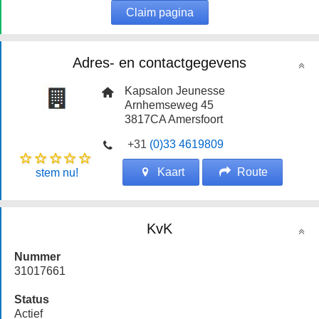
Claim pagina
Adres- en contactgegevens
Kapsalon Jeunesse
Arnhemseweg 45
3817CA
Amersfoort
+31
(0)33 4619809
Kaart
Route
stem nu!
KvK
Nummer
31017661
Status
Actief