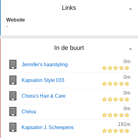
Links
Website
-
In de buurt
0m
Jennifer's haarstyling
0m
Kapsalon Style 033
0m
Chora's Hair & Care
0m
Chéva
191m
Kapsalon J. Scheepens