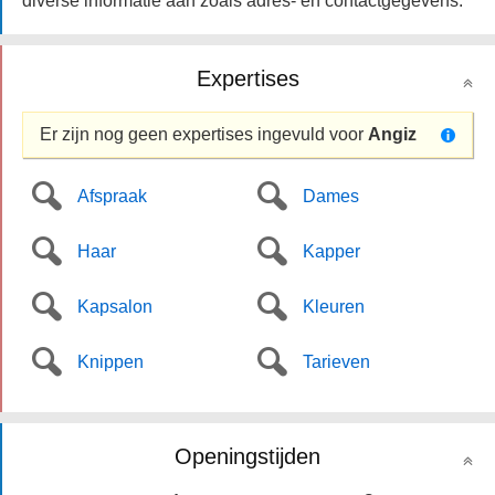
diverse informatie aan zoals adres- en contactgegevens.
Expertises
Er zijn nog geen expertises ingevuld voor
Angiz
Afspraak
Dames
Haar
Kapper
Kapsalon
Kleuren
Knippen
Tarieven
Openingstijden