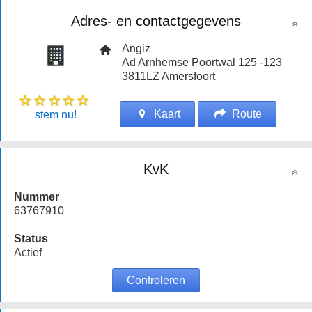
Adres- en contactgegevens
Angiz
Ad Arnhemse Poortwal 125 -123
3811LZ
Amersfoort
Kaart
Route
stem nu!
KvK
Nummer
63767910
Status
Actief
Controleren